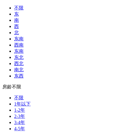
不限
东
南
西
北
东南
西南
东南
东北
西北
南北
东西
房龄不限
不限
1年以下
1-2年
2-3年
3-4年
4-5年