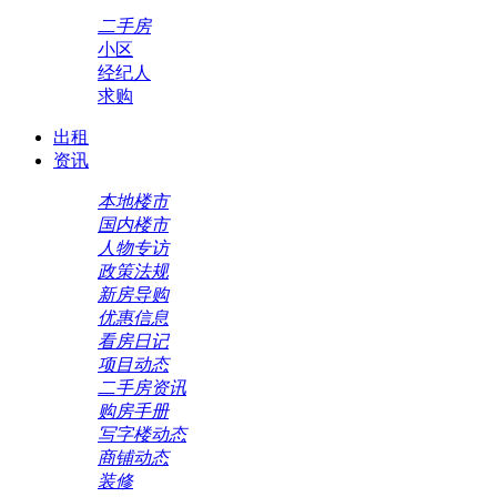
二手房
小区
经纪人
求购
出租
资讯
本地楼市
国内楼市
人物专访
政策法规
新房导购
优惠信息
看房日记
项目动态
二手房资讯
购房手册
写字楼动态
商铺动态
装修