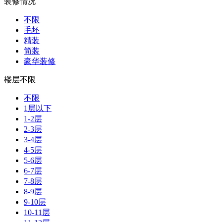
装修情况
不限
毛坯
精装
简装
豪华装修
楼层不限
不限
1层以下
1-2层
2-3层
3-4层
4-5层
5-6层
6-7层
7-8层
8-9层
9-10层
10-11层