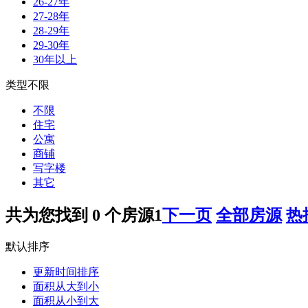
26-27年
27-28年
28-29年
29-30年
30年以上
类型不限
不限
住宅
公寓
商铺
写字楼
其它
共为您找到
0
个房源
1
下一页
全部房源
热
默认排序
更新时间排序
面积从大到小
面积从小到大