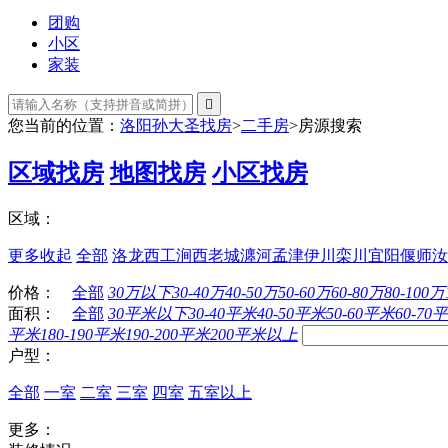
团购
小区
家装

您当前的位置：
洛阳孙大圣找房
>
二手房
>
房源搜索
区域找房
地图找房
小区找房
区域：
更多
收起
全部
洛龙
西工
涧西
老城
瀍河
孟津
伊川
栾川
宜阳
偃师
汝
价格：
全部
30万以下
30-40万
40-50万
50-60万
60-80万
80-100万
面积：
全部
30平米以下
30-40平米
40-50平米
50-60平米
60-70
平米
180-190平米
190-200平米
200平米以上
户型：
全部
一室
二室
三室
四室
五室以上
更多：